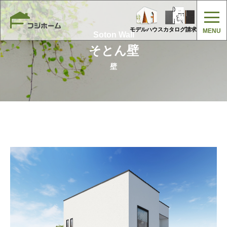
モデルハウス
カタログ請求
Soton Wall
そとん壁
壁