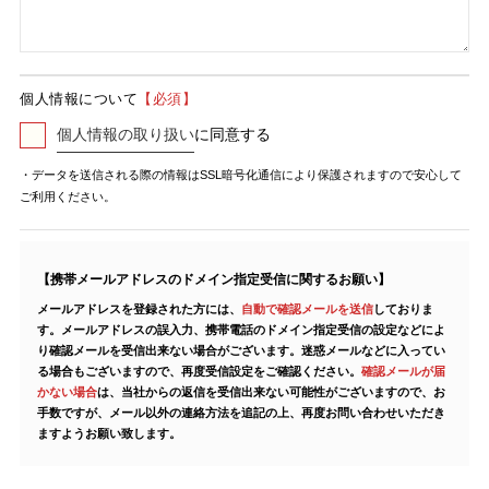
個人情報について
【必須】
個人情報の取り扱い
に同意する
個人
情報
・データを送信される際の情報はSSL暗号化通信により保護されますので安心して
ご利用ください。
の取
り扱
いに
【携帯メールアドレスのドメイン指定受信に関するお願い】
メールアドレスを登録された方には、
自動で確認メールを送信
しておりま
同意
す。メールアドレスの誤入力、携帯電話のドメイン指定受信の設定などによ
する
り確認メールを受信出来ない場合がございます。迷惑メールなどに入ってい
る場合もございますので、再度受信設定をご確認ください。
確認メールが届
かない場合
は、当社からの返信を受信出来ない可能性がございますので、お
手数ですが、メール以外の連絡方法を追記の上、再度お問い合わせいただき
ますようお願い致します。