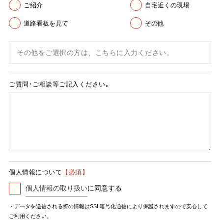
ご紹介
自宅近くの現場
道路看板を見て
その他
ご質問･ご相談等
ご記入ください｡
個人情報について
【必須】
個人情報の取り扱い
に同意する
個人
情報
・データを送信される際の情報はSSL暗号化通信により保護されますので安心して
ご利用ください。